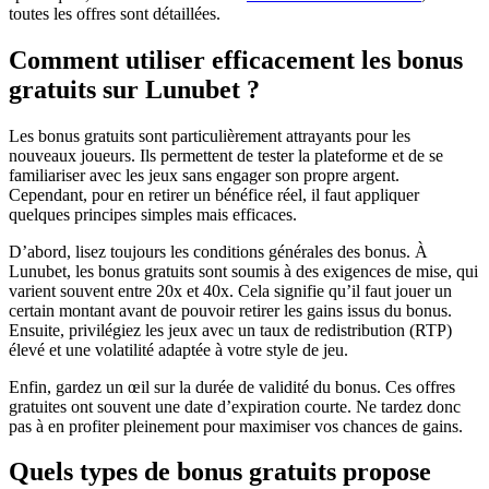
toutes les offres sont détaillées.
Comment utiliser efficacement les bonus
gratuits sur Lunubet ?
Les bonus gratuits sont particulièrement attrayants pour les
nouveaux joueurs. Ils permettent de tester la plateforme et de se
familiariser avec les jeux sans engager son propre argent.
Cependant, pour en retirer un bénéfice réel, il faut appliquer
quelques principes simples mais efficaces.
D’abord, lisez toujours les conditions générales des bonus. À
Lunubet, les bonus gratuits sont soumis à des exigences de mise, qui
varient souvent entre 20x et 40x. Cela signifie qu’il faut jouer un
certain montant avant de pouvoir retirer les gains issus du bonus.
Ensuite, privilégiez les jeux avec un taux de redistribution (RTP)
élevé et une volatilité adaptée à votre style de jeu.
Enfin, gardez un œil sur la durée de validité du bonus. Ces offres
gratuites ont souvent une date d’expiration courte. Ne tardez donc
pas à en profiter pleinement pour maximiser vos chances de gains.
Quels types de bonus gratuits propose