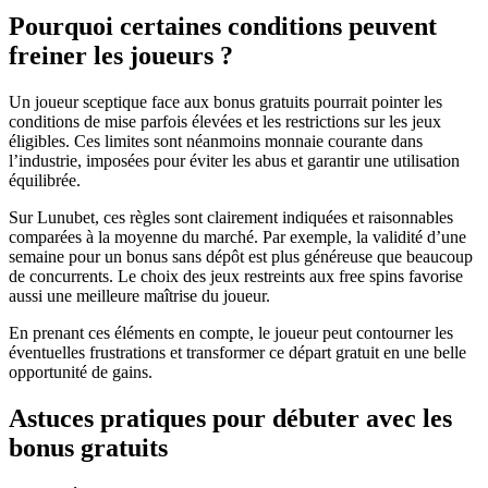
Pourquoi certaines conditions peuvent
freiner les joueurs ?
Un joueur sceptique face aux bonus gratuits pourrait pointer les
conditions de mise parfois élevées et les restrictions sur les jeux
éligibles. Ces limites sont néanmoins monnaie courante dans
l’industrie, imposées pour éviter les abus et garantir une utilisation
équilibrée.
Sur Lunubet, ces règles sont clairement indiquées et raisonnables
comparées à la moyenne du marché. Par exemple, la validité d’une
semaine pour un bonus sans dépôt est plus généreuse que beaucoup
de concurrents. Le choix des jeux restreints aux free spins favorise
aussi une meilleure maîtrise du joueur.
En prenant ces éléments en compte, le joueur peut contourner les
éventuelles frustrations et transformer ce départ gratuit en une belle
opportunité de gains.
Astuces pratiques pour débuter avec les
bonus gratuits