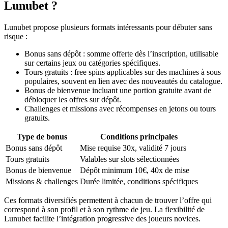
Lunubet ?
Lunubet propose plusieurs formats intéressants pour débuter sans
risque :
Bonus sans dépôt : somme offerte dès l’inscription, utilisable
sur certains jeux ou catégories spécifiques.
Tours gratuits : free spins applicables sur des machines à sous
populaires, souvent en lien avec des nouveautés du catalogue.
Bonus de bienvenue incluant une portion gratuite avant de
débloquer les offres sur dépôt.
Challenges et missions avec récompenses en jetons ou tours
gratuits.
Type de bonus
Conditions principales
Bonus sans dépôt
Mise requise 30x, validité 7 jours
Tours gratuits
Valables sur slots sélectionnées
Bonus de bienvenue
Dépôt minimum 10€, 40x de mise
Missions & challenges
Durée limitée, conditions spécifiques
Ces formats diversifiés permettent à chacun de trouver l’offre qui
correspond à son profil et à son rythme de jeu. La flexibilité de
Lunubet facilite l’intégration progressive des joueurs novices.