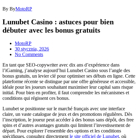
By
By
MotoRP
Lunubet Casino : astuces pour bien
débuter avec les bonus gratuits
MotoRP
30 stycznia, 2026
No Comments
En tant que SEO-copywriter avec dix ans d’expérience dans
l’iGaming, j’analyse aujourd’hui Lunubet Casino sous l’angle des
bonus gratuits, un levier clé pour optimiser ses débuts en ligne. Cette
plateforme récente se distingue par une offre généreuse et accessible,
idéale pour les joueurs souhaitant maximiser leur capital sans risque
initial. Pour bien en profiter, il faut comprendre les mécanismes et
conditions qui régissent ces bonus.
Lunubet se positionne sur le marché français avec une interface
claire, un vaste catalogue de jeux et des promotions régulières. Dès
l’inscription, le joueur peut accéder à des bonus sans dépôt, des free
spins et d’autres avantages gratuits qui limitent l’investissement de
départ. Pour explorer l’ensemble des options et les conditions
spécifiques, consultez directement
le site officiel de Lunubet
, où