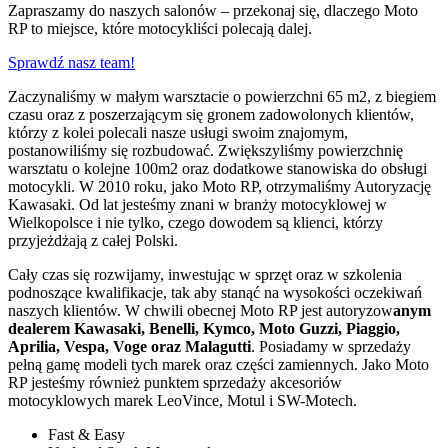
Zapraszamy do naszych salonów – przekonaj się, dlaczego Moto
RP to miejsce, które motocykliści polecają dalej.
Sprawdź nasz team!
Zaczynaliśmy w małym warsztacie o powierzchni 65 m2, z biegiem
czasu oraz z poszerzającym się gronem zadowolonych klientów,
którzy z kolei polecali nasze usługi swoim znajomym,
postanowiliśmy się rozbudować. Zwiększyliśmy powierzchnię
warsztatu o kolejne 100m2 oraz dodatkowe stanowiska do obsługi
motocykli. W 2010 roku, jako Moto RP, otrzymaliśmy Autoryzację
Kawasaki. Od lat jesteśmy znani w branży motocyklowej w
Wielkopolsce i nie tylko, czego dowodem są klienci, którzy
przyjeżdżają z całej Polski.
Cały czas się rozwijamy, inwestując w sprzęt oraz w szkolenia
podnoszące kwalifikacje, tak aby stanąć na wysokości oczekiwań
naszych klientów. W chwili obecnej Moto RP jest autoryzow
anym
dealerem Kawasaki, Benelli, Kymco, Moto Guzzi, Piaggio,
Aprilia, Vespa, Voge oraz Malagutti
. Posiadamy w sprzedaży
pełną gamę modeli tych marek oraz części zamiennych. Jako Moto
RP jesteśmy również punktem sprzedaży akcesoriów
motocyklowych marek LeoVince, Motul i SW-Motech.
Fast & Easy