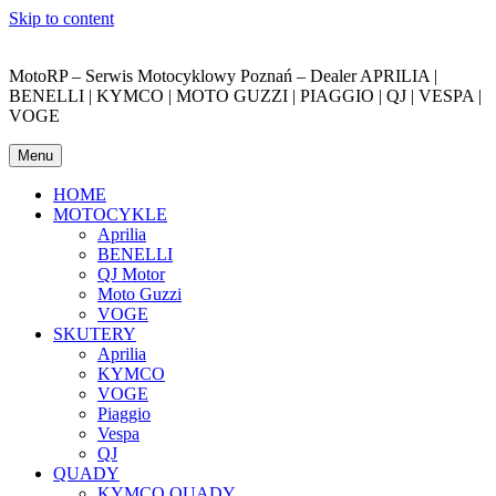
Skip to content
MotoRP – Serwis Motocyklowy Poznań – Dealer APRILIA |
BENELLI | KYMCO | MOTO GUZZI | PIAGGIO | QJ | VESPA |
VOGE
Menu
HOME
MOTOCYKLE
Aprilia
BENELLI
QJ Motor
Moto Guzzi
VOGE
SKUTERY
Aprilia
KYMCO
VOGE
Piaggio
Vespa
QJ
QUADY
KYMCO QUADY