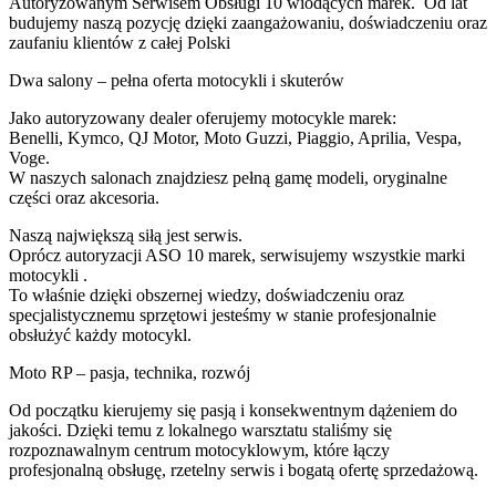
Autoryzowanym Serwisem Obsługi 10 wiodących marek. Od lat
budujemy naszą pozycję dzięki zaangażowaniu, doświadczeniu oraz
zaufaniu klientów z całej Polski
Dwa salony – pełna oferta motocykli i skuterów
Jako autoryzowany dealer oferujemy motocykle marek:
Benelli, Kymco, QJ Motor, Moto Guzzi, Piaggio, Aprilia, Vespa,
Voge.
W naszych salonach znajdziesz pełną gamę modeli, oryginalne
części oraz akcesoria.
Naszą największą siłą jest serwis.
Oprócz autoryzacji ASO 10 marek, serwisujemy wszystkie marki
motocykli .
To właśnie dzięki obszernej wiedzy, doświadczeniu oraz
specjalistycznemu sprzętowi jesteśmy w stanie profesjonalnie
obsłużyć każdy motocykl.
Moto RP – pasja, technika, rozwój
Od początku kierujemy się pasją i konsekwentnym dążeniem do
jakości. Dzięki temu z lokalnego warsztatu staliśmy się
rozpoznawalnym centrum motocyklowym, które łączy
profesjonalną obsługę, rzetelny serwis i bogatą ofertę sprzedażową.