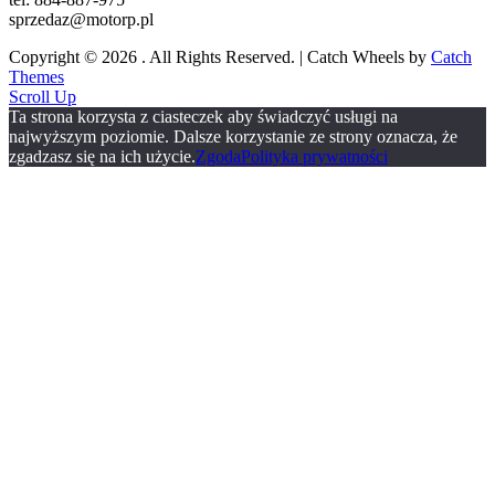
sprzedaz@motorp.pl
Copyright © 2026
. All Rights Reserved. | Catch Wheels by
Catch
Themes
Scroll Up
Ta strona korzysta z ciasteczek aby świadczyć usługi na
najwyższym poziomie. Dalsze korzystanie ze strony oznacza, że
zgadzasz się na ich użycie.
Zgoda
Polityka prywatności