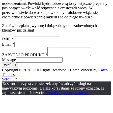
uszkodzeniami. Powłoki hydrofobowe są to syntetyczne preparaty
posiadające właściwość odpychania cząsteczek wody. W
przeciwieństwie do wosku, powłoki hydrofobowe wiążą się
chemicznie z powierzchnią lakieru i są od niego trwalsze.
Zamów bezpłatną wycenę i dołącz do grona zadowolonych
klientów już dzisiaj!
IMIĘ
*
Email
*
ZAPYTAJ O PRODUKT
*
Message
WYŚLIJ
Copyright © 2026
. All Rights Reserved. | Catch Wheels by
Catch
Themes
Scroll Up
Ta strona korzysta z ciasteczek aby świadczyć usługi na
najwyższym poziomie. Dalsze korzystanie ze strony oznacza, że
zgadzasz się na ich użycie.
Zgoda
Polityka prywatności