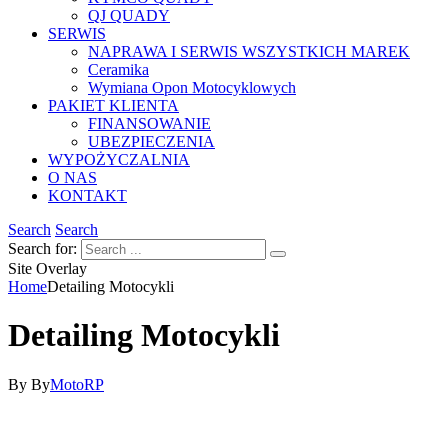
QJ QUADY
SERWIS
NAPRAWA I SERWIS WSZYSTKICH MAREK
Ceramika
Wymiana Opon Motocyklowych
PAKIET KLIENTA
FINANSOWANIE
UBEZPIECZENIA
WYPOŻYCZALNIA
O NAS
KONTAKT
Search
Search
Search for:
Site Overlay
Home
Detailing Motocykli
Detailing Motocykli
By
By
MotoRP