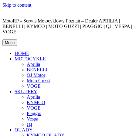
Skip to content
MotoRP – Serwis Motocyklowy Poznań – Dealer APRILIA |
BENELLI | KYMCO | MOTO GUZZI | PIAGGIO | QJ | VESPA |
VOGE
Menu
HOME
MOTOCYKLE
Aprilia
BENELLI
QJ Motor
Moto Guzzi
VOGE
SKUTERY
Aprilia
KYMCO
VOGE
Piaggio
Vespa
QJ
QUADY
KYMCO QUADY