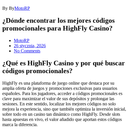
By
By
MotoRP
¿Dónde encontrar los mejores códigos
promocionales para HighFly Casino?
MotoRP
26 stycznia, 2026
No Comments
¿Qué es HighFly Casino y por qué buscar
códigos promocionales?
HighFly es una plataforma de juego online que destaca por su
amplia oferta de juegos y promociones exclusivas para usuarios
españoles. Para los jugadores, acceder a códigos promocionales es
clave para maximizar el valor de sus depósitos y prolongar las
sesiones. En este sentido, localizar los mejores códigos no solo
mejora la experiencia, sino que también optimiza la inversión inicial,
sobre todo en un casino tan dinámico como HighFly. Desde slots
hasta apuestas en vivo, el valor añadido que aportan estos códigos
marca la diferencia.