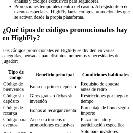
análisis y códigos exclusivos para seguidores.
Promociones temporales dentro del casino: Al registrarte o en
eventos especiales, HighFly lanza códigos promocionales que
se activan desde la propia plataforma.
¿Qué tipos de códigos promocionales hay
en HighFly?
Los códigos promocionales en HighFly se dividen en varias
categorías, pensadas para distintos momentos y necesidades del
jugador:
Tipo de
Beneficio principal
Condiciones habituales
código
Código de
Requisito de apuesta
Bono en primer depósito
bienvenida
antes de retiro
Código sin
Giros gratis o fichas sin
Restricciones por juego o
depósito
inversión
tiempo
Código de
Porcentaje de bono según
Bonos al recargar cuenta
recarga
importe
Código para
Acceso a torneos o
Plazo limitado y
eventos
promociones exclusivas
participación específica
Solo para jugadores