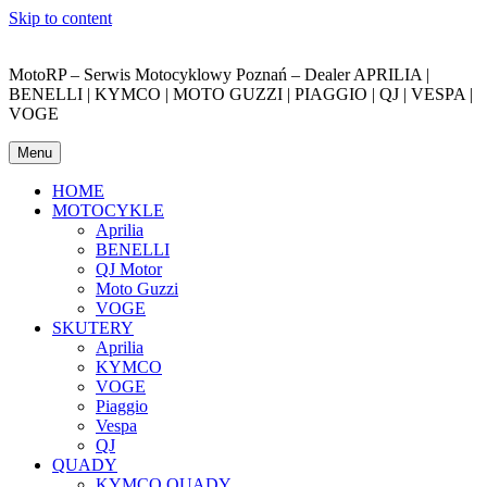
Skip to content
MotoRP – Serwis Motocyklowy Poznań – Dealer APRILIA |
BENELLI | KYMCO | MOTO GUZZI | PIAGGIO | QJ | VESPA |
VOGE
Menu
HOME
MOTOCYKLE
Aprilia
BENELLI
QJ Motor
Moto Guzzi
VOGE
SKUTERY
Aprilia
KYMCO
VOGE
Piaggio
Vespa
QJ
QUADY
KYMCO QUADY