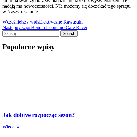
kierunkowskazy oraz świała dzienne razem z wyswietlaczem TFT
nadają mu nowoczesności. NIe możemy się doczekać tego sprzętu
w Naszym salonie.
Wcześniejszy wpis
Elektryczne Kawasaki
Następny wpis
Benelli Leoncino Cafe Racer
Search
Popularne wpisy
Jak dobrze rozpocząć sezon?
Więcej »