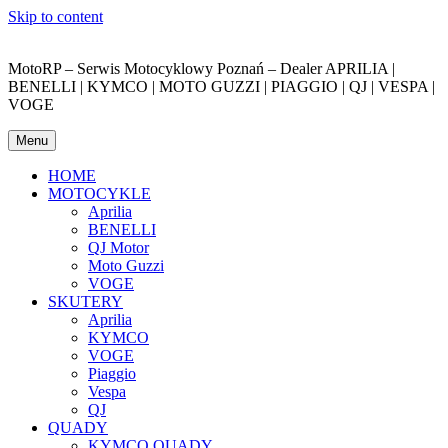
Skip to content
MotoRP – Serwis Motocyklowy Poznań – Dealer APRILIA |
BENELLI | KYMCO | MOTO GUZZI | PIAGGIO | QJ | VESPA |
VOGE
Menu
HOME
MOTOCYKLE
Aprilia
BENELLI
QJ Motor
Moto Guzzi
VOGE
SKUTERY
Aprilia
KYMCO
VOGE
Piaggio
Vespa
QJ
QUADY
KYMCO QUADY