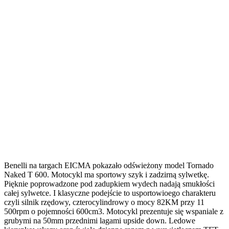
Benelli na targach EICMA pokazało odświeżony model Tornado
Naked T 600. Motocykl ma sportowy szyk i zadzirną sylwetkę.
Pięknie poprowadzone pod zadupkiem wydech nadają smukłości
całej sylwetce. I klasyczne podejście to usportowioego charakteru
czyli silnik rzędowy, czterocylindrowy o mocy 82KM przy 11
500rpm o pojemności 600cm3. Motocykl prezentuje się wspaniale z
grubymi na 50mm przednimi lagami upside down. Ledowe