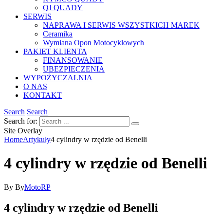
QJ QUADY
SERWIS
NAPRAWA I SERWIS WSZYSTKICH MAREK
Ceramika
Wymiana Opon Motocyklowych
PAKIET KLIENTA
FINANSOWANIE
UBEZPIECZENIA
WYPOŻYCZALNIA
O NAS
KONTAKT
Search
Search
Search for:
Site Overlay
Home
Artykuły
4 cylindry w rzędzie od Benelli
4 cylindry w rzędzie od Benelli
By
By
MotoRP
4 cylindry w rzędzie od Benelli