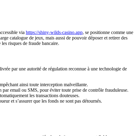
accessible via
https://shiny-wilds-casino.app
, se positionne comme une
 large catalogue de jeux, mais aussi de pouvoir déposer et retirer des
 les risques de fraude bancaire.
élivrée par une autorité de régulation reconnue à une technologie de
pêchant ainsi toute interception malveillante.
n par email ou SMS, pour éviter toute prise de contrôle frauduleuse.
automatiquement les transactions douteuses.
oueur et s’assurer que les fonds ne sont pas détournés.