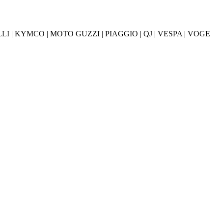
NELLI | KYMCO | MOTO GUZZI | PIAGGIO | QJ | VESPA | VOGE