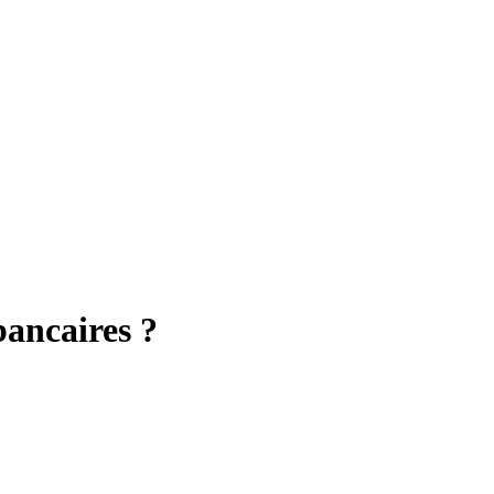
bancaires ?