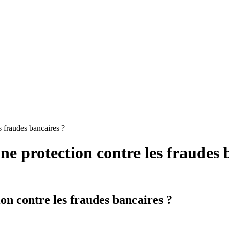
s fraudes bancaires ?
ne protection contre les fraudes 
on contre les fraudes bancaires ?