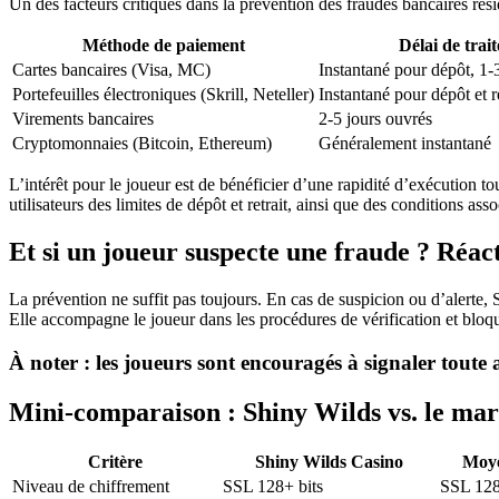
Un des facteurs critiques dans la prévention des fraudes bancaires ré
Méthode de paiement
Délai de trai
Cartes bancaires (Visa, MC)
Instantané pour dépôt, 1-3
Portefeuilles électroniques (Skrill, Neteller)
Instantané pour dépôt et re
Virements bancaires
2-5 jours ouvrés
Cryptomonnaies (Bitcoin, Ethereum)
Généralement instantané
L’intérêt pour le joueur est de bénéficier d’une rapidité d’exécution 
utilisateurs des limites de dépôt et retrait, ainsi que des conditions asso
Et si un joueur suspecte une fraude ? Réact
La prévention ne suffit pas toujours. En cas de suspicion ou d’alerte, S
Elle accompagne le joueur dans les procédures de vérification et bloqu
À noter : les joueurs sont encouragés à signaler toute
Mini-comparaison : Shiny Wilds vs. le ma
Critère
Shiny Wilds Casino
Moye
Niveau de chiffrement
SSL 128+ bits
SSL 128