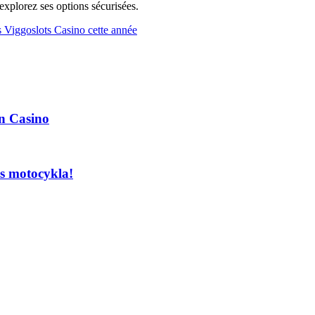
explorez ses options sécurisées.
 Viggoslots Casino cette année
n Casino
s motocykla!