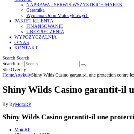
NAPRAWA I SERWIS WSZYSTKICH MAREK
Ceramika
Wymiana Opon Motocyklowych
PAKIET KLIENTA
FINANSOWANIE
UBEZPIECZENIA
WYPOŻYCZALNIA
O NAS
KONTAKT
Search
Search
Search for:
Site Overlay
Home
Artykuły
Shiny Wilds Casino garantit-il une protection contre le
Shiny Wilds Casino garantit-il u
By
By
MotoRP
Shiny Wilds Casino garantit-il une protecti
MotoRP