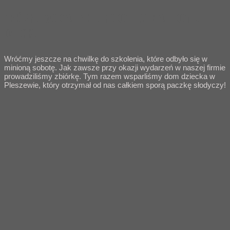
ZBIÓRKA SŁODYCZY DLA PODOPIECZNYCH DOMU
DZIECKA.
Wróćmy jeszcze na chwilkę do szkolenia, które odbyło się w
minioną sobotę. Jak zawsze przy okazji wydarzeń w naszej firmie
prowadziliśmy zbiórkę. Tym razem wsparliśmy dom dziecka w
Pleszewie, który otrzymał od nas całkiem sporą paczkę słodyczy!