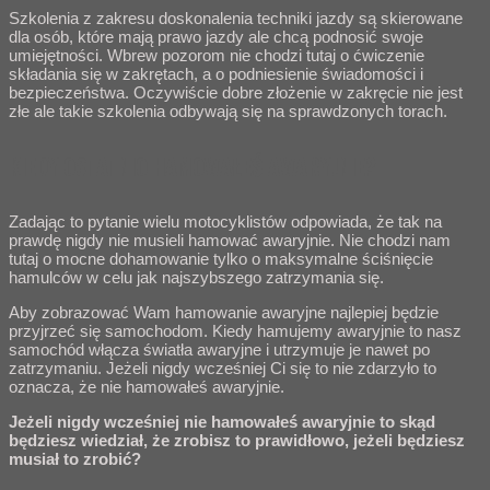
Szkolenia z zakresu doskonalenia techniki jazdy są skierowane
dla osób, które mają prawo jazdy ale chcą podnosić swoje
umiejętności. Wbrew pozorom nie chodzi tutaj o ćwiczenie
składania się w zakrętach, a o podniesienie świadomości i
bezpieczeństwa. Oczywiście dobre złożenie w zakręcie nie jest
złe ale takie szkolenia odbywają się na sprawdzonych torach.
KIEDY OSTATNIO HAMOWAŁEŚ AWARYJNIE?
Zadając to pytanie wielu motocyklistów odpowiada, że tak na
prawdę nigdy nie musieli hamować awaryjnie. Nie chodzi nam
tutaj o mocne dohamowanie tylko o maksymalne ściśnięcie
hamulców w celu jak najszybszego zatrzymania się.
Aby zobrazować Wam hamowanie awaryjne najlepiej będzie
przyjrzeć się samochodom. Kiedy hamujemy awaryjnie to nasz
samochód włącza światła awaryjne i utrzymuje je nawet po
zatrzymaniu. Jeżeli nigdy wcześniej Ci się to nie zdarzyło to
oznacza, że nie hamowałeś awaryjnie.
Jeżeli nigdy wcześniej nie hamowałeś awaryjnie to skąd
będziesz wiedział, że zrobisz to prawidłowo, jeżeli będziesz
musiał to zrobić?