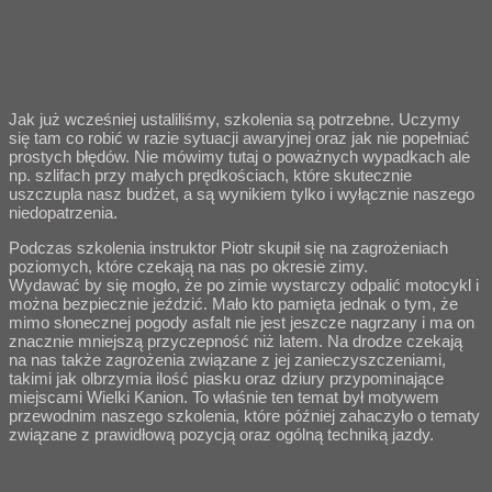
CZEGO NAUCZYLIŚMY SIĘ NA SZKOLENIU W MOTORP?
Jak już wcześniej ustaliliśmy, szkolenia są potrzebne. Uczymy
się tam co robić w razie sytuacji awaryjnej oraz jak nie popełniać
prostych błędów. Nie mówimy tutaj o poważnych wypadkach ale
np. szlifach przy małych prędkościach, które skutecznie
uszczupla nasz budżet, a są wynikiem tylko i wyłącznie naszego
niedopatrzenia.
Podczas szkolenia instruktor Piotr skupił się na zagrożeniach
poziomych, które czekają na nas po okresie zimy.
Wydawać by się mogło, że po zimie wystarczy odpalić motocykl i
można bezpiecznie jeździć. Mało kto pamięta jednak o tym, że
mimo słonecznej pogody asfalt nie jest jeszcze nagrzany i ma on
znacznie mniejszą przyczepność niż latem. Na drodze czekają
na nas także zagrożenia związane z jej zanieczyszczeniami,
takimi jak olbrzymia ilość piasku oraz dziury przypominające
miejscami Wielki Kanion. To właśnie ten temat był motywem
przewodnim naszego szkolenia, które później zahaczyło o tematy
związane z prawidłową pozycją oraz ogólną techniką jazdy.
PORA PRZEJŚĆ DO PRAKTYKI!