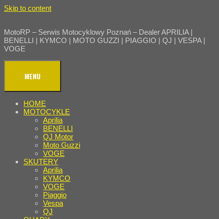
Skip to content
MotoRP – Serwis Motocyklowy Poznań – Dealer APRILIA |
BENELLI | KYMCO | MOTO GUZZI | PIAGGIO | QJ | VESPA |
VOGE
MENU
HOME
MOTOCYKLE
Aprilia
BENELLI
QJ Motor
Moto Guzzi
VOGE
SKUTERY
Aprilia
KYMCO
VOGE
Piaggio
Vespa
QJ