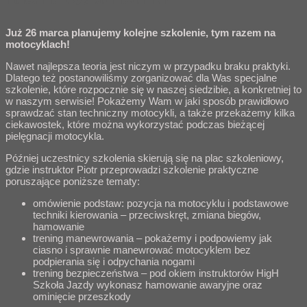
Już 26 marca planujemy kolejne szkolenie, tym razem na
motocyklach!
Nawet najlepsza teoria jest niczym w przypadku braku praktyki.
Dlatego też postanowiliśmy zorganizować dla Was specjalne
szkolenie, które rozpocznie się w naszej siedzibie, a konkretniej to
w naszym serwisie! Pokażemy Wam w jaki sposób prawidłowo
sprawdzać stan techniczny motocykli, a także przekażemy kilka
ciekawostek, które można wykorzystać podczas bieżącej
pielęgnacji motocykla.
Później uczestnicy szkolenia skierują się na plac szkoleniowy,
gdzie instruktor Piotr przeprowadzi szkolenie praktyczne
poruszające poniższe tematy:
omówienie podstaw: pozycja na motocyklu i podstawowe
techniki kierowania – przeciwskręt, zmiana biegów,
hamowanie
trening manewrowania – pokażemy i podpowiemy jak
ciasno i sprawnie manewrować motocyklem bez
podpierania się i odpychania nogami
trening bezpieczeństwa – pod okiem instruktorów HigH
Szkoła Jazdy wykonasz hamowanie awaryjne oraz
ominięcie przeszkody