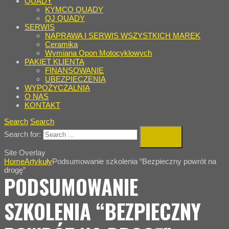
QUADY
KYMCO QUADY
QJ QUADY
SERWIS
NAPRAWA I SERWIS WSZYSTKICH MAREK
Ceramika
Wymiana Opon Motocyklowych
PAKIET KLIENTA
FINANSOWANIE
UBEZPIECZENIA
WYPOŻYCZALNIA
O NAS
KONTAKT
Search
Search
Search for:
Site Overlay
Home
Artykuły
Podsumowanie szkolenia “Bezpieczny powrót na
drogę”
PODSUMOWANIE
SZKOLENIA “BEZPIECZNY