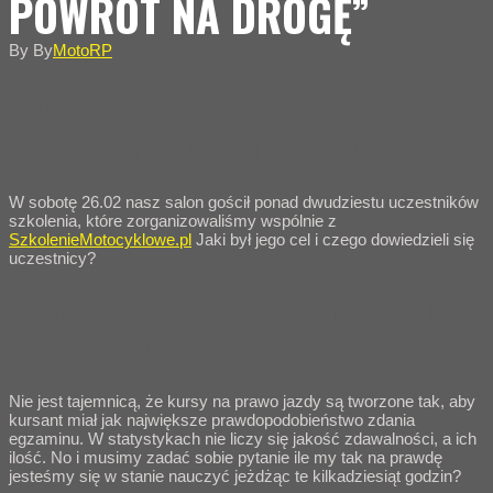
POWRÓT NA DROGĘ”
By
By
MotoRP
PODSUMOWANIE SZKOLENIA
"BEZPIECZNY POWRÓT NA DROGĘ"
W sobotę 26.02 nasz salon gościł ponad dwudziestu uczestników
szkolenia, które zorganizowaliśmy wspólnie z
SzkolenieMotocyklowe.pl
Jaki był jego cel i czego dowiedzieli się
uczestnicy?
PO CO WŁAŚCIWIE SIĘ SZKOLIĆ SKORO KAŻDY Z NAS
MA PRAWO JAZDY?
Nie jest tajemnicą, że kursy na prawo jazdy są tworzone tak, aby
kursant miał jak największe prawdopodobieństwo zdania
egzaminu. W statystykach nie liczy się jakość zdawalności, a ich
ilość. No i musimy zadać sobie pytanie ile my tak na prawdę
jesteśmy się w stanie nauczyć jeżdżąc te kilkadziesiąt godzin?