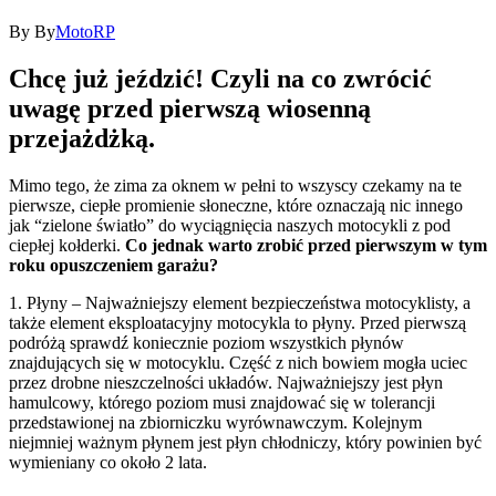
By
By
MotoRP
Chcę już jeździć! Czyli na co zwrócić
uwagę przed pierwszą wiosenną
przejażdżką.
Mimo tego, że zima za oknem w pełni to wszyscy czekamy na te
pierwsze, ciepłe promienie słoneczne, które oznaczają nic innego
jak “zielone światło” do wyciągnięcia naszych motocykli z pod
ciepłej kołderki.
Co jednak warto zrobić przed pierwszym w tym
roku opuszczeniem garażu?
1. Płyny – Najważniejszy element bezpieczeństwa motocyklisty, a
także element eksploatacyjny motocykla to płyny. Przed pierwszą
podróżą sprawdź koniecznie poziom wszystkich płynów
znajdujących się w motocyklu. Część z nich bowiem mogła uciec
przez drobne nieszczelności układów. Najważniejszy jest płyn
hamulcowy, którego poziom musi znajdować się w tolerancji
przedstawionej na zbiorniczku wyrównawczym. Kolejnym
niejmniej ważnym płynem jest płyn chłodniczy, który powinien być
wymieniany co około 2 lata.