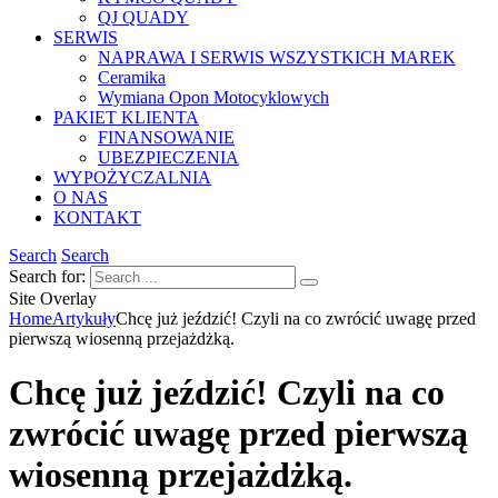
QJ QUADY
SERWIS
NAPRAWA I SERWIS WSZYSTKICH MAREK
Ceramika
Wymiana Opon Motocyklowych
PAKIET KLIENTA
FINANSOWANIE
UBEZPIECZENIA
WYPOŻYCZALNIA
O NAS
KONTAKT
Search
Search
Search for:
Site Overlay
Home
Artykuły
Chcę już jeździć! Czyli na co zwrócić uwagę przed
pierwszą wiosenną przejażdżką.​
Chcę już jeździć! Czyli na co
zwrócić uwagę przed pierwszą
wiosenną przejażdżką.​