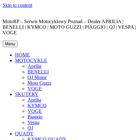
Skip to content
MotoRP – Serwis Motocyklowy Poznań – Dealer APRILIA |
BENELLI | KYMCO | MOTO GUZZI | PIAGGIO | QJ | VESPA |
VOGE
Menu
HOME
MOTOCYKLE
Aprilia
BENELLI
QJ Motor
Moto Guzzi
VOGE
SKUTERY
Aprilia
KYMCO
VOGE
Piaggio
Vespa
QJ
QUADY
KYMCO QUADY