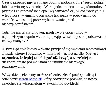
Często przekładamy wymianę opon w motocyklu na “sezon polata”
lub “na wiosnę wymienię”. Warto jednak nieco inaczej sformułować
pytanie i zastanowić się “lepiej wyhamować czy w coś uderzyć?” I
wtedy koszt wymiany opon jakoś tak spada w porównaniu do
wartości wniesionej przez wyhamowanie przed
niebezpieczeństwem.
Tutaj nie ma taryfy ulgowej, jeżeli Twoje opony choć w
najmniejszym stopniu wzbudzają wątpliwości to jest to podstawa do
ich wymiany! 🙂
4. Przegląd całościowy – Warto przyjrzeć się swojemu motocyklowi
z każdej strony i poszukać w nim wad – nawet na siłę.
Nie jest
tajemnicą, że lepiej zapobiegać niż leczyć
, a wcześniejsza
diagnoza często pozwoli nam na uniknięcie niemiłego
rozczarowania.
Wszystkie te elementy możesz również zlecić profesjonalistą i
odwiedzić
serwis MotoRP
, który codziennie pozwala na nowo
zakochać się właścicielom w swoich motocyklach!