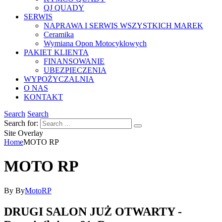
QJ QUADY
SERWIS
NAPRAWA I SERWIS WSZYSTKICH MAREK
Ceramika
Wymiana Opon Motocyklowych
PAKIET KLIENTA
FINANSOWANIE
UBEZPIECZENIA
WYPOŻYCZALNIA
O NAS
KONTAKT
Search
Search
Search for:
Site Overlay
Home
MOTO RP
MOTO RP
By
By
MotoRP
DRUGI SALON JUŻ OTWARTY -