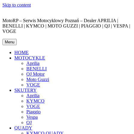
Skip to content
MotoRP – Serwis Motocyklowy Poznań – Dealer APRILIA |
BENELLI | KYMCO | MOTO GUZZI | PIAGGIO | QJ | VESPA |
VOGE
Menu
HOME
MOTOCYKLE
Aprilia
BENELLI
QJ Motor
Moto Guzzi
VOGE
SKUTERY
Aprilia
KYMCO
VOGE
Piaggio
Vespa
QJ
QUADY
KYMCO QUADY