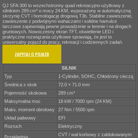
QJ SFA 300 to wszechstronny quad rekreacyjno‑użytkowy z
silnikiem 289 cm³ o mocy 24 KM, wyposażony w automatyczną
skrzynię CVT i homologację drogową T3b. Stabilne zawieszenie,
zawieszenie z podwójnymi wahaczami i solidne hamulce
tarczowe zapewniają pewne prowadzenie w terenie i na drogach
gruntowych. Nowoczesny ekran TFT, oświetlenie LED i
praktyczne rozwiązania użytkowe sprawiają, że jest to
uniwersalny pojazd do pracy, rekreacji i codziennych zadań.
ZAPYTAJ O POJAZD
SILNIK
Typ
1-Cylinder, SOHC, Chłodzony cieczą
Średnica x skok
72.0 × 71.0 mm
Pojemność skokowa
289 cm³
Maksymalna moc
18 kW / 7000 rpm (24 KM)
Maks. moment obrotowy
27 Nm / 5500 rpm
Układ paliwowy
EFI
Rozruch
Elektryczny
CVT / wał korbowy z zablokowanym
Przekładnia