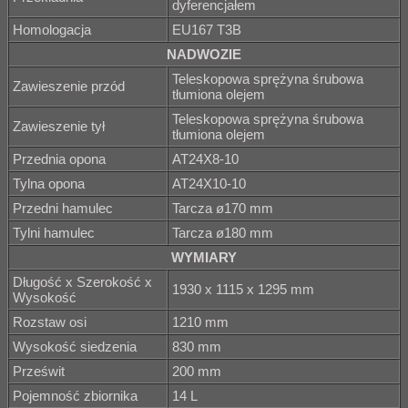
dyferencjałem
Homologacja
EU167 T3B
NADWOZIE
Teleskopowa sprężyna śrubowa
Zawieszenie przód
tłumiona olejem
Teleskopowa sprężyna śrubowa
Zawieszenie tył
tłumiona olejem
Przednia opona
AT24X8-10
Tylna opona
AT24X10-10
Przedni hamulec
Tarcza ø170 mm
Tylni hamulec
Tarcza ø180 mm
WYMIARY
Długość x Szerokość x
1930 x 1115 x 1295 mm
Wysokość
Rozstaw osi
1210 mm
Wysokość siedzenia
830 mm
Prześwit
200 mm
Pojemność zbiornika
14 L