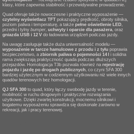
klasy, które zapewnia stabilność i przewidywalne prowadzenie.
Quad oferuje także nowoczesne i praktyczne wyposażenie —
czytelny wyświetlacz TFT
pokazujący prędkość, obroty silnika,
poziom paliwa i temperaturę, a także
pełne oświetlenie LED
,
przedni i tylny
bumper
,
uchwyty i oparcie dla pasażera
, oraz
gniazda USB i 12 V
do ładowania urządzeń podczas jazdy.
Na uwagę zasługuje także duża uniwersalność modelu —
wyposażenie w tarcze hamulcowe z przodu i z tyłu
poprawia
bezpieczeństwo, a
zbiornik paliwa o pojemności 14 l
i solidna
rama zwiększają praktyczność quada podczas dłuższych
przejazdów. Homologacja T3b pozwala również na
rejestrację
pojazdu i jazdę po drogach publicznych
, co czyni SFA 300
bardziej użytecznym w codziennym użytkowaniu niż wiele innych
quadów terenowych bez homologacji.
QJ SFA 300
to quad, który łączy swobodę jazdy w terenie,
mobilność w ruchu drogowym i praktyczne rozwiązania
użytkowe. Dzięki zwartej konstrukcji, mocnemu silnikowi i
bogatemu wyposażeniu sprawdza się doskonale zarówno w
rekreacji, jak i pracy terenowej.
QJ SFA 300