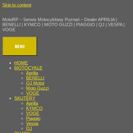
Skip to content
MotoRP – Serwis Motocyklowy Poznań – Dealer APRILIA |
BENELLI | KYMCO | MOTO GUZZI | PIAGGIO | QJ | VESPA |
VOGE
MENU
HOME
MOTOCYKLE
Aprilia
BENELLI
QJ Motor
Moto Guzzi
VOGE
SKUTERY
Aprilia
KYMCO
VOGE
Piaggio
Vespa
QJ