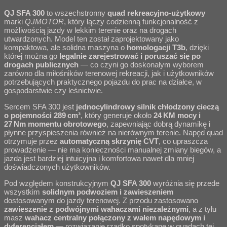
QJ SFA 300
to wszechstronny
quad rekreacyjno‑użytkowy
marki
QJMOTOR
, który łączy codzienną funkcjonalność z
możliwością jazdy w lekkim terenie oraz na drogach
utwardzonych. Model ten został zaprojektowany jako
kompaktowa, ale solidna maszyna o
homologacji T3b
, dzięki
której można go
legalnie zarejestrować i poruszać się po
drogach publicznych
— co czyni go doskonałym wyborem
zarówno dla miłośników terenowej rekreacji, jak i użytkowników
potrzebujących praktycznego pojazdu do prac na działce, w
gospodarstwie czy leśnictwie.
Sercem SFA 300 jest
jednocylindrowy silnik chłodzony cieczą
o pojemności 289 cm³
, który generuje około
24 KM mocy i
27 Nm momentu obrotowego
, zapewniając dobrą dynamikę i
płynne przyspieszenia również na nierównym terenie. Napęd quad
otrzymuje przez
automatyczną skrzynię CVT
, co upraszcza
prowadzenie — nie ma konieczności manualnej zmiany biegów, a
jazda jest bardziej intuicyjna i komfortowa nawet dla mniej
doświadczonych użytkowników.
Pod względem konstrukcyjnym
QJ SFA 300
wyróżnia się przede
wszystkim
solidnym podwoziem i zawieszeniem
dostosowanym do jazdy terenowej. Z przodu zastosowano
zawieszenie z podwójnymi wahaczami niezależnymi
, a z tyłu
masz
wahacz centralny połączony z wałem napędowym i
dyferencjałem
— rozwiązanie rzadko spotykane w quadach tej