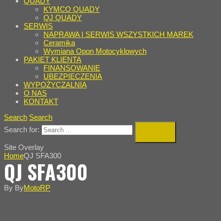
QUADY
KYMCO QUADY
QJ QUADY
SERWIS
NAPRAWA I SERWIS WSZYSTKICH MAREK
Ceramika
Wymiana Opon Motocyklowych
PAKIET KLIENTA
FINANSOWANIE
UBEZPIECZENIA
WYPOŻYCZALNIA
O NAS
KONTAKT
Search
Search
Search for:
Site Overlay
Home
QJ SFA300
QJ SFA300
By
By
MotoRP
QJ SFA 300