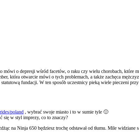
mówi o depresji wśród facetów, o raku czy wielu chorobach, które mę
ber, która otwarcie mówi o tych problemach, a także zachęca mężczyz
 statutową fundacji. W ten sposób uczestnicy pieką wiele pieczeni prz
rides/poland
, wybrać swoje miasto i to w sumie tyle 🙂
 się w styl imprezy, co to znaczy?
żąc na Ninja 650 będziesz trochę odstawał od tłumu. Mile widziane są