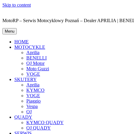
Skip to content
MotoRP – Serwis Motocyklowy Poznań – Dealer APRILIA | BE
Menu
HOME
MOTOCYKLE
Aprilia
BENELLI
QJ Motor
Moto Guzzi
VOGE
SKUTERY
Aprilia
KYMCO
VOGE
Piaggio
Vespa
QJ
QUADY
KYMCO QUADY
QJ QUADY
SERWIS