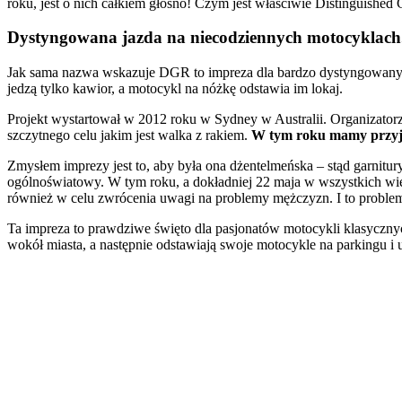
roku, jest o nich całkiem głośno! Czym jest właściwie Distinguished
Dystyngowana jazda na niecodziennych motocyklach
Jak sama nazwa wskazuje DGR to impreza dla bardzo dystyngowanych m
jedzą tylko kawior, a motocykl na nóżkę odstawia im lokaj.
Projekt wystartował w 2012 roku w Sydney w Australii. Organizator
szczytnego celu jakim jest walka z rakiem.
W tym roku mamy przyjem
Zmysłem imprezy jest to, aby była ona dżentelmeńska – stąd garnitu
ogólnoświatowy. W tym roku, a dokładniej 22 maja w wszystkich wię
również w celu zwrócenia uwagi na problemy mężczyzn. I to problem
Ta impreza to prawdziwe święto dla pasjonatów motocykli klasycznych
wokół miasta, a następnie odstawiają swoje motocykle na parkingu i 