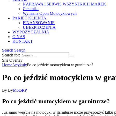
NAPRAWA I SERWIS WSZYSTKICH MAREK
Ceramika
Wymiana Opon Motocyklowych
PAKIET KLIENTA
FINANSOWANIE
UBEZPIECZENIA
WYPOŻYCZALNIA
O NAS
KONTAKT
Search
Search
Search for:
Site Overlay
Home
Artykuły
Po co jeździć motocyklem w graniturze?
Po co jeździć motocyklem w gra
By
By
MotoRP
Po co jeździć motocyklem w garniturze?​
Już samo wejście na motocykl w garniturze może przysporzyć kilku pr