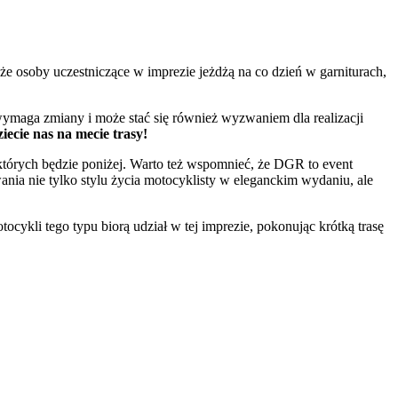
e osoby uczestniczące w imprezie jeżdżą na co dzień w garniturach,
ymaga zmiany i może stać się również wyzwaniem dla realizacji
ecie nas na mecie trasy!
których będzie poniżej. Warto też wspomnieć, że DGR to event
ia nie tylko stylu życia motocyklisty w eleganckim wydaniu, ale
cykli tego typu biorą udział w tej imprezie, pokonując krótką trasę