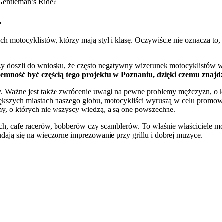
 Gentleman’s Ride?
.
otocyklistów, którzy mają styl i klasę. Oczywiście nie oznacza to, ż
zy doszli do wniosku, że często negatywny wizerunek motocyklistów w
ność być częścią tego projektu w Poznaniu, dzięki czemu znajdzi
ry. Ważne jest także zwrócenie uwagi na pewne problemy mężczyzn, o 
kszych miastach naszego globu, motocykliści wyruszą w celu promowan
y, o których nie wszyscy wiedzą, a są one powszechne.
, cafe racerów, bobberów czy scamblerów. To właśnie właściciele moto
udają się na wieczorne imprezowanie przy grillu i dobrej muzyce.