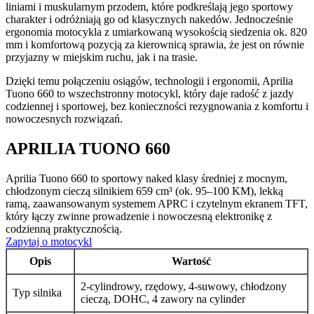
liniami i muskularnym przodem, które podkreślają jego sportowy
charakter i odróżniają go od klasycznych nakedów. Jednocześnie
ergonomia motocykla z umiarkowaną wysokością siedzenia ok. 820
mm i komfortową pozycją za kierownicą sprawia, że jest on równie
przyjazny w miejskim ruchu, jak i na trasie.
Dzięki temu połączeniu osiągów, technologii i ergonomii, Aprilia
Tuono 660 to wszechstronny motocykl, który daje radość z jazdy
codziennej i sportowej, bez konieczności rezygnowania z komfortu i
nowoczesnych rozwiązań.
APRILIA TUONO 660
Aprilia Tuono 660 to sportowy naked klasy średniej z mocnym,
chłodzonym cieczą silnikiem 659 cm³ (ok. 95–100 KM), lekką
ramą, zaawansowanym systemem APRC i czytelnym ekranem TFT,
który łączy zwinne prowadzenie i nowoczesną elektronikę z
codzienną praktycznością.
Zapytaj o motocykl
Opis
Wartość
2-cylindrowy, rzędowy, 4-suwowy, chłodzony
Typ silnika
cieczą, DOHC, 4 zawory na cylinder