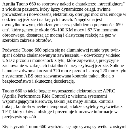
Aprilia Tuono 660 to sportowy naked o charakterze „streetfightera”
z włoskim pazurem, który łączy dynamiczne osiągi, zwinne
prowadzenie i nowoczesną elektronikę, oferując moc oraz emocje w
codziennej jeździe i na krętych trasach. Napędzana jest
dwucylindrowym, chłodzonym cieczą silnikiem o pojemności 659
cm³, który generuje około 95–100 KM mocy i 67 Nm momentu
obrotowego, dostarczając mocną i elastyczną reakcję na gaz w
szerokim zakresie obrotów.
Podwozie Tuono 660 opiera się na aluminiowej ramie typu twin-
spar i dobrze zbalansowanym zawieszeniu – odwrócony widelec
USD z przodu i monoshock z tyłu, które zapewniają precyzyjne
zachowanie w zakrętach i stabilność przy szybszej jeździe. Solidne
hamulce z dwoma tarczami 320 mm z przodu i tarczą 220 mm z tyłu
z systemem ABS oraz zaawansowana kontrola trakcji dbają o
bezpieczeństwo i skuteczną decelerację.
Tuono 660 to także bogate wyposażenie elektroniczne: APRC
(Aprilia Performance Ride Control) z wieloma systemami
wspomagającymi kierowcę, takimi jak mapy silnika, kontrola
trakcji, kontrola wheelie i tempomat, a także czytelny wyświetlacz
TFT, który ułatwia obsługę i prezentuje kluczowe informacje w
przejrzysty sposób.
Stylistycznie Tuono 660 wyróżnia się agresywną sylwetką z ostrymi