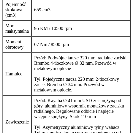
Pojemność
skokowa
659 cm3
(cm3)
Moc
95 KM / 10500 rpm
maksymalna
Moment
67 Nm / 8500 rpm
obrotowy
Przód: Podwójne tarcze 320 mm, radialne zaciski
Brembo,4-tłoczkowe Ø 32 mm. Przewód w
metalowym oplocie
Hamulce
Tył: Pojedyczna tarcza 220 mm; 2-tłoczkowy
zacisk Brembo Ø 34 mm. Przewód w
metalowym oplocie.
Przód: Kayaba Ø 41 mm USD ze sprężyną od
góry, aluminiowy wspornik montażowy zacisku
radialnego. Regulowane odbicie i napięcie
wstępne sprężyny. Skok 110 mm
Zawieszenie
Tył: Asymetryczny aluminiowy tylny wahacz.
Tylny amortyzator ze sprężyną montowaną od