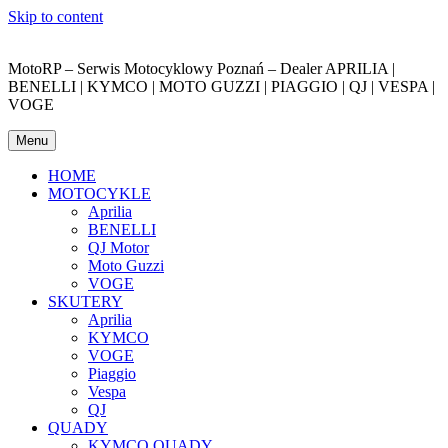
Skip to content
MotoRP – Serwis Motocyklowy Poznań – Dealer APRILIA |
BENELLI | KYMCO | MOTO GUZZI | PIAGGIO | QJ | VESPA |
VOGE
Menu
HOME
MOTOCYKLE
Aprilia
BENELLI
QJ Motor
Moto Guzzi
VOGE
SKUTERY
Aprilia
KYMCO
VOGE
Piaggio
Vespa
QJ
QUADY
KYMCO QUADY