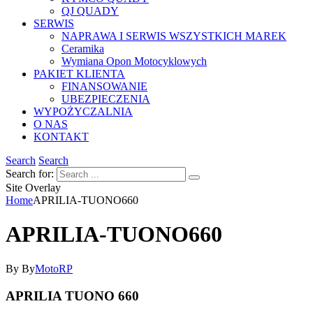
QJ QUADY
SERWIS
NAPRAWA I SERWIS WSZYSTKICH MAREK
Ceramika
Wymiana Opon Motocyklowych
PAKIET KLIENTA
FINANSOWANIE
UBEZPIECZENIA
WYPOŻYCZALNIA
O NAS
KONTAKT
Search
Search
Search for:
Site Overlay
Home
APRILIA-TUONO660
APRILIA-TUONO660
By
By
MotoRP
APRILIA TUONO 660