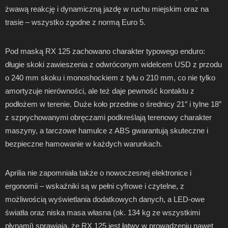
żwawą reakcję i dynamiczną jazdę w ruchu miejskim oraz na
trasie – wszystko zgodne z normą Euro 5.
Pod maską RX 125 zachowano charakter typowego enduro:
długie skoki zawieszenia z odwróconym widelcem USD z przodu
o 240 mm skoku i monoshockiem z tyłu o 210 mm, co nie tylko
amortyzuje nierówności, ale też daje pewność kontaktu z
podłożem w terenie. Duże koło przednie o średnicy 21″ i tylne 18″
z szprychowanymi obręczami podkreślają terenowy charakter
maszyny, a tarczowe hamulce z ABS gwarantują skuteczne i
bezpieczne hamowanie w każdych warunkach.
Aprilia nie zapomniała także o nowoczesnej elektronice i
ergonomii – wskaźniki są w pełni cyfrowe i czytelne, z
możliwością wyświetlania dodatkowych danych, a LED-owe
światła oraz niska masa własna (ok. 134 kg ze wszystkimi
płynami) sprawiają, że RX 125 jest łatwy w prowadzeniu nawet