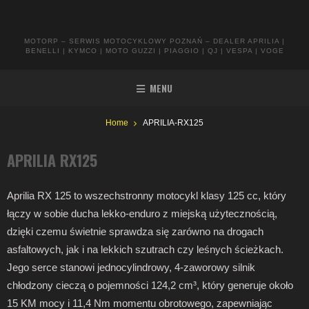
MOTORP – SERWIS MOTOCYKLOWY POZNAŃ – DEALER APRILIA |
BENELLI | KYMCO | MOTO GUZZI | PIAGGIO | QJ | VESPA | VOGE
MENU
Home
APRILIA-RX125
APRILIA RX125
Aprilia RX 125 to wszechstronny motocykl klasy 125 cc, który
łączy w sobie ducha lekko-enduro z miejską użytecznością,
dzięki czemu świetnie sprawdza się zarówno na drogach
asfaltowych, jak i na lekkich szutrach czy leśnych ścieżkach.
Jego serce stanowi jednocylindrowy, 4-zaworowy silnik
chłodzony cieczą o pojemności 124,2 cm³, który generuje około
15 KM mocy i 11,4 Nm momentu obrotowego, zapewniając