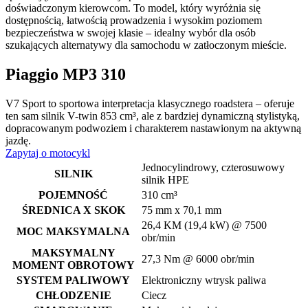
doświadczonym kierowcom. To model, który wyróżnia się
dostępnością, łatwością prowadzenia i wysokim poziomem
bezpieczeństwa w swojej klasie – idealny wybór dla osób
szukających alternatywy dla samochodu w zatłoczonym mieście.
Piaggio MP3 310​
V7 Sport to sportowa interpretacja klasycznego roadstera – oferuje
ten sam silnik V-twin 853 cm³, ale z bardziej dynamiczną stylistyką,
dopracowanym podwoziem i charakterem nastawionym na aktywną
jazdę.
Zapytaj o motocykl
Jednocylindrowy, czterosuwowy
SILNIK
silnik HPE
POJEMNOŚĆ
310 cm³
ŚREDNICA X SKOK
75 mm x 70,1 mm
26,4 KM (19,4 kW) @ 7500
MOC MAKSYMALNA
obr/min
MAKSYMALNY
27,3 Nm @ 6000 obr/min
MOMENT OBROTOWY
SYSTEM PALIWOWY
Elektroniczny wtrysk paliwa
CHŁODZENIE
Ciecz