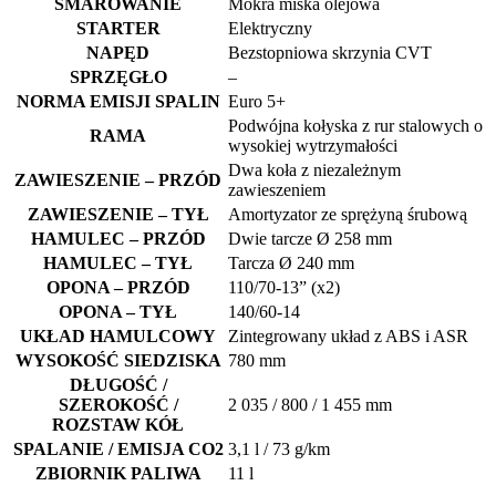
SMAROWANIE
Mokra miska olejowa
STARTER
Elektryczny
NAPĘD
Bezstopniowa skrzynia CVT
SPRZĘGŁO
–
NORMA EMISJI SPALIN
Euro 5+
Podwójna kołyska z rur stalowych o
RAMA
wysokiej wytrzymałości
Dwa koła z niezależnym
ZAWIESZENIE – PRZÓD
zawieszeniem
ZAWIESZENIE – TYŁ
Amortyzator ze sprężyną śrubową
HAMULEC – PRZÓD
Dwie tarcze Ø 258 mm
HAMULEC – TYŁ
Tarcza Ø 240 mm
OPONA – PRZÓD
110/70-13” (x2)
OPONA – TYŁ
140/60-14
UKŁAD HAMULCOWY
Zintegrowany układ z ABS i ASR
WYSOKOŚĆ SIEDZISKA
780 mm
DŁUGOŚĆ /
SZEROKOŚĆ /
2 035 / 800 / 1 455 mm
ROZSTAW KÓŁ
SPALANIE / EMISJA CO2
3,1 l / 73 g/km
ZBIORNIK PALIWA
11 l