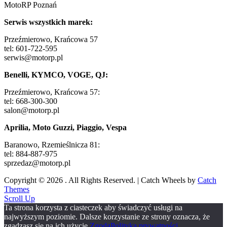
MotoRP Poznań
Serwis wszystkich marek:
Przeźmierowo, Krańcowa 57
tel: 601-722-595
serwis@motorp.pl
Benelli, KYMCO, VOGE, QJ:
Przeźmierowo, Krańcowa 57:
tel: 668-300-300
salon@motorp.pl
Aprilia, Moto Guzzi, Piaggio, Vespa
Baranowo, Rzemieślnicza 81:
tel: 884-887-975
sprzedaz@motorp.pl
Copyright © 2026
. All Rights Reserved. | Catch Wheels by
Catch
Themes
Scroll Up
Ta strona korzysta z ciasteczek aby świadczyć usługi na
najwyższym poziomie. Dalsze korzystanie ze strony oznacza, że
zgadzasz się na ich użycie.
Zgoda
Polityka prywatności