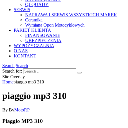
QJ QUADY
SERWIS
NAPRAWA I SERWIS WSZYSTKICH MAREK
Ceramika
Wymiana Opon Motocyklowych
PAKIET KLIENTA
FINANSOWANIE
UBEZPIECZENIA
WYPOŻYCZALNIA
O NAS
KONTAKT
Search
Search
Search for:
Site Overlay
Home
piaggio mp3 310
piaggio mp3 310
By
By
MotoRP
Piaggio MP3 310