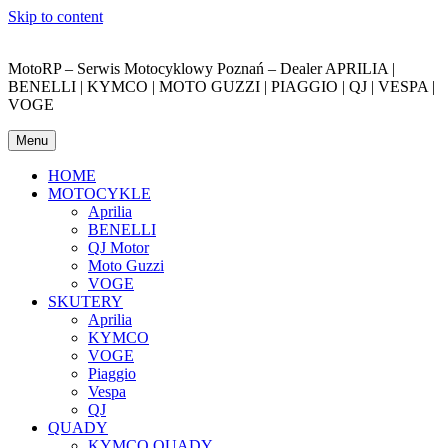
Skip to content
MotoRP – Serwis Motocyklowy Poznań – Dealer APRILIA |
BENELLI | KYMCO | MOTO GUZZI | PIAGGIO | QJ | VESPA |
VOGE
Menu
HOME
MOTOCYKLE
Aprilia
BENELLI
QJ Motor
Moto Guzzi
VOGE
SKUTERY
Aprilia
KYMCO
VOGE
Piaggio
Vespa
QJ
QUADY
KYMCO QUADY