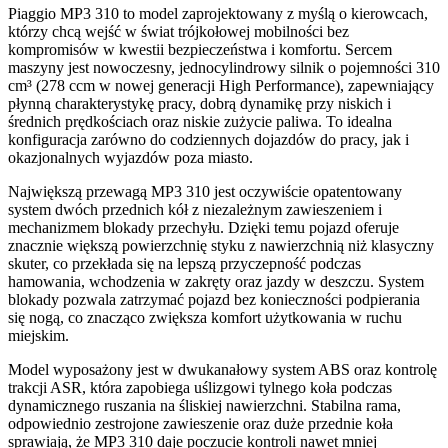
Piaggio MP3 310 to model zaprojektowany z myślą o kierowcach,
którzy chcą wejść w świat trójkołowej mobilności bez
kompromisów w kwestii bezpieczeństwa i komfortu. Sercem
maszyny jest nowoczesny, jednocylindrowy silnik o pojemności 310
cm³ (278 ccm w nowej generacji High Performance), zapewniający
płynną charakterystykę pracy, dobrą dynamikę przy niskich i
średnich prędkościach oraz niskie zużycie paliwa. To idealna
konfiguracja zarówno do codziennych dojazdów do pracy, jak i
okazjonalnych wyjazdów poza miasto.
Największą przewagą MP3 310 jest oczywiście opatentowany
system dwóch przednich kół z niezależnym zawieszeniem i
mechanizmem blokady przechyłu. Dzięki temu pojazd oferuje
znacznie większą powierzchnię styku z nawierzchnią niż klasyczny
skuter, co przekłada się na lepszą przyczepność podczas
hamowania, wchodzenia w zakręty oraz jazdy w deszczu. System
blokady pozwala zatrzymać pojazd bez konieczności podpierania
się nogą, co znacząco zwiększa komfort użytkowania w ruchu
miejskim.
Model wyposażony jest w dwukanałowy system ABS oraz kontrolę
trakcji ASR, która zapobiega uślizgowi tylnego koła podczas
dynamicznego ruszania na śliskiej nawierzchni. Stabilna rama,
odpowiednio zestrojone zawieszenie oraz duże przednie koła
sprawiają, że MP3 310 daje poczucie kontroli nawet mniej