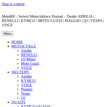
Skip to content
MotoRP – Serwis Motocyklowy Poznań – Dealer APRILIA |
BENELLI | KYMCO | MOTO GUZZI | PIAGGIO | QJ | VESPA |
VOGE
Menu
HOME
MOTOCYKLE
Aprilia
BENELLI
QJ Motor
Moto Guzzi
VOGE
SKUTERY
Aprilia
KYMCO
VOGE
Piaggio
Vespa
QJ
QUADY
KYMCO QUADY