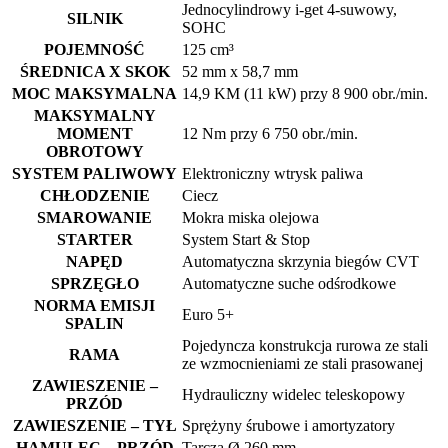
Jednocylindrowy i-get 4-suwowy,
SILNIK
SOHC
POJEMNOŚĆ
125 cm³
ŚREDNICA X SKOK
52 mm x 58,7 mm
MOC MAKSYMALNA
14,9 KM (11 kW) przy 8 900 obr./min.
MAKSYMALNY
MOMENT
12 Nm przy 6 750 obr./min.
OBROTOWY
SYSTEM PALIWOWY
Elektroniczny wtrysk paliwa
CHŁODZENIE
Ciecz
SMAROWANIE
Mokra miska olejowa
STARTER
System Start & Stop
NAPĘD
Automatyczna skrzynia biegów CVT
SPRZĘGŁO
Automatyczne suche odśrodkowe
NORMA EMISJI
Euro 5+
SPALIN
Pojedyncza konstrukcja rurowa ze stali
RAMA
ze wzmocnieniami ze stali prasowanej
ZAWIESZENIE –
Hydrauliczny widelec teleskopowy
PRZÓD
ZAWIESZENIE – TYŁ
Sprężyny śrubowe i amortyzatory
HAMULEC – PRZÓD
Tarcza Ø 260 mm