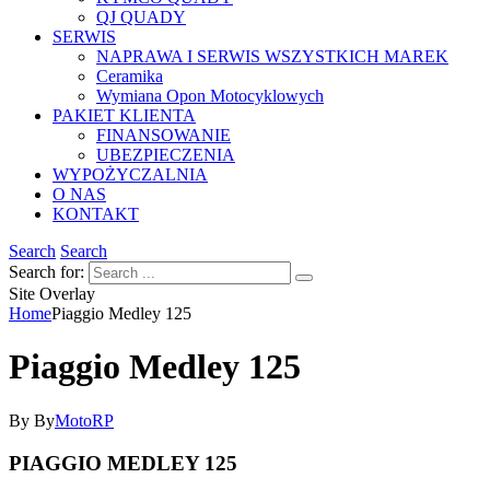
QJ QUADY
SERWIS
NAPRAWA I SERWIS WSZYSTKICH MAREK
Ceramika
Wymiana Opon Motocyklowych
PAKIET KLIENTA
FINANSOWANIE
UBEZPIECZENIA
WYPOŻYCZALNIA
O NAS
KONTAKT
Search
Search
Search for:
Site Overlay
Home
Piaggio Medley 125
Piaggio Medley 125
By
By
MotoRP
PIAGGIO MEDLEY 125