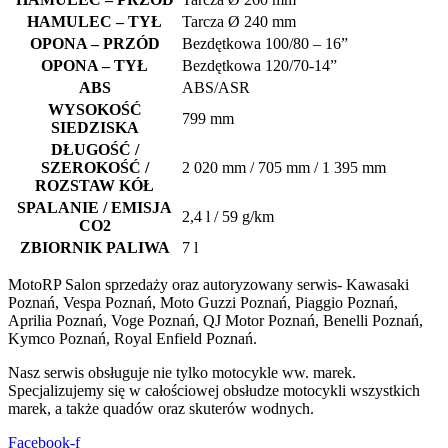
HAMULEC – TYŁ
Tarcza Ø 240 mm
OPONA – PRZÓD
Bezdętkowa 100/80 – 16”
OPONA – TYŁ
Bezdętkowa 120/70-14”
ABS
ABS/ASR
WYSOKOŚĆ
799 mm
SIEDZISKA
DŁUGOŚĆ /
SZEROKOŚĆ /
2 020 mm / 705 mm / 1 395 mm
ROZSTAW KÓŁ
SPALANIE / EMISJA
2,4 l / 59 g/km
CO2
ZBIORNIK PALIWA
7 l
MotoRP Salon sprzedaży oraz autoryzowany serwis- Kawasaki
Poznań, Vespa Poznań, Moto Guzzi Poznań, Piaggio Poznań,
Aprilia Poznań, Voge Poznań, QJ Motor Poznań, Benelli Poznań,
Kymco Poznań, Royal Enfield Poznań.
Nasz serwis obsługuje nie tylko motocykle ww. marek.
Specjalizujemy się w całościowej obsłudze motocykli wszystkich
marek, a także quadów oraz skuterów wodnych.
Facebook-f