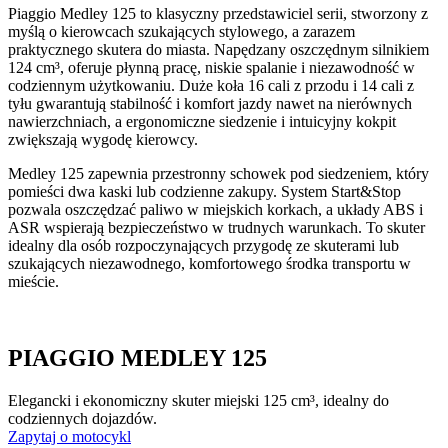
Piaggio Medley 125 to klasyczny przedstawiciel serii, stworzony z
myślą o kierowcach szukających stylowego, a zarazem
praktycznego skutera do miasta. Napędzany oszczędnym silnikiem
124 cm³, oferuje płynną pracę, niskie spalanie i niezawodność w
codziennym użytkowaniu. Duże koła 16 cali z przodu i 14 cali z
tyłu gwarantują stabilność i komfort jazdy nawet na nierównych
nawierzchniach, a ergonomiczne siedzenie i intuicyjny kokpit
zwiększają wygodę kierowcy.
Medley 125 zapewnia przestronny schowek pod siedzeniem, który
pomieści dwa kaski lub codzienne zakupy. System Start&Stop
pozwala oszczędzać paliwo w miejskich korkach, a układy ABS i
ASR wspierają bezpieczeństwo w trudnych warunkach. To skuter
idealny dla osób rozpoczynających przygodę ze skuterami lub
szukających niezawodnego, komfortowego środka transportu w
mieście.
PIAGGIO MEDLEY 125
Elegancki i ekonomiczny skuter miejski 125 cm³, idealny do
codziennych dojazdów.
Zapytaj o motocykl